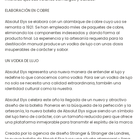
ELABORACIÓN EN COBRE
Absolut Elyx se elabora con un alambique de cobre cuyo uso se
remonta a 1921. Se han empleado miles de paquetes de cobre,
eliminando los componentes indeseados y dando forma al
producto final. La experiencia y la artesanía requerida para la
destilación manual produce un vodka de lujo con unas dosis
insuperables de carácter y sabor.
UN VODKA DE LUJO
Absolut Elyx representa una nueva manera de entender el lujo y
redefine lo que conocemos como vodka. Para ser un vodka de lujo
no solo se necesita una calidad extraordinaria, también una
identidad cultural como la nuestra.
Absolut Elyx celebra este año la llegada de un nuevo y atractivo
diseño de la botella. Pioneros en la búsqueda de la perfección y la
artesanía, la nueva botella de Absolut Elyx sigue siendo un símbolo
del lujo lleno de carácter, con un tamaño reducido pero que ofrece
una plataforma inmejorable para transmitir el espíritu de la marca.
Creada por la agencia de diseño Stranger & Stranger de Londres,
la nueva botella de Absolut Elyx luce una silueta atemporal y llena