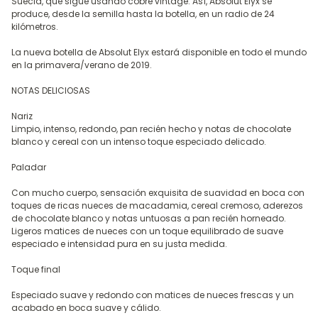
Suecia, que sigue usando cobre vintage. Así, Absolut Elyx se
produce, desde la semilla hasta la botella, en un radio de 24
kilómetros.
La nueva botella de Absolut Elyx estará disponible en todo el mundo
en la primavera/verano de 2019.
NOTAS DELICIOSAS
Nariz
Limpio, intenso, redondo, pan recién hecho y notas de chocolate
blanco y cereal con un intenso toque especiado delicado.
Paladar
Con mucho cuerpo, sensación exquisita de suavidad en boca con
toques de ricas nueces de macadamia, cereal cremoso, aderezos
de chocolate blanco y notas untuosas a pan recién horneado.
Ligeros matices de nueces con un toque equilibrado de suave
especiado e intensidad pura en su justa medida.
Toque final
Especiado suave y redondo con matices de nueces frescas y un
acabado en boca suave y cálido.