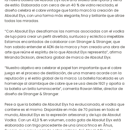
de estilo. Elaborada con cerca de un 40 % de vidrio reciclado, el
diseño celebra el cobre vintage que tanto marcó la creación de
Absolut Elyx, con una forma más elegante, fina y brillante que atrae
todas las miradas.
“Con Absolut Elyx desafiamos las normas asociadas con el vodka
de lujo para crear un perfil divertido, suntuoso y ecléctico irrepetible.
Estamos encantados de colaborar con Stranger & Stranger, que
han sabido entender el ADN de la marca y han creado una obra de
arte que reúne el espíritu de lo que Absolut Elyx representa”, afirma
Miranda Dickson, directora global de marca de Absolut Elyx.
“Nuestro objetivo era celebrar el papel tan importante que el cobre
juega en el proceso de destilación, de una manera acorde con la
reputación y el estilo global de la marca. La botella facetada es un
homenaje al alambique de cobre que se usa desde 1921 y aporta a
la botella un brillo luminiscente”, comenta Rowan Miller, director de
diseño de Stranger & Stranger.
Pese a que la botella de Absolut Elyx ha evolucionado, el vodka que
contiene es el mismo. Disponible en más de 70 países en todo el
mundo, Absolut Elyx es la expresión artesanal y de lujo de Absolut
Vodka. Con un 42,3 % en volumen, cada gota de Absolut Elyx está
elaborada con trigo procedente de una única finca en Åhus,