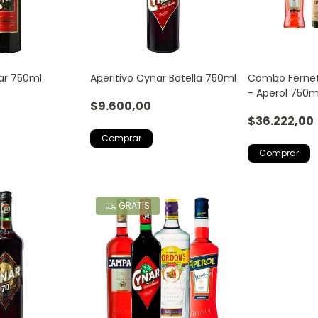
nar 750ml
Aperitivo Cynar Botella 750ml
Combo Fernet
- Aperol 750m
$9.600,00
750ml
$36.222,00
GRATIS