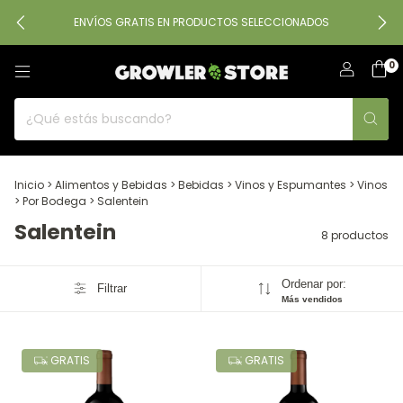
ENVÍOS GRATIS EN PRODUCTOS SELECCIONADOS
0
Inicio
>
Alimentos y Bebidas
>
Bebidas
>
Vinos y Espumantes
>
Vinos
>
Por Bodega
>
Salentein
Salentein
8 productos
Ordenar por:
Filtrar
Más vendidos
GRATIS
GRATIS