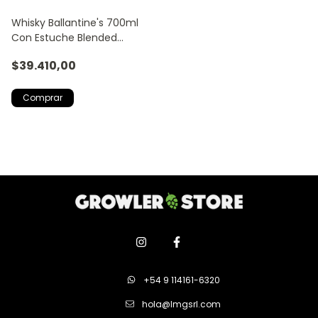
Whisky Ballantine's 700ml
Con Estuche Blended
Scotch Whisky
$39.410,00
+54 9 114161-6320
hola@lmgsrl.com