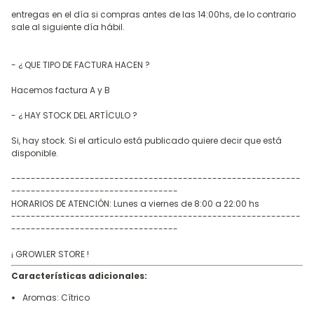
entregas en el día si compras antes de las 14:00hs, de lo contrario
sale al siguiente día hábil.
- ¿ QUE TIPO DE FACTURA HACEN ?
Hacemos factura A y B
- ¿ HAY STOCK DEL ARTÍCULO ?
Si, hay stock. Si el artículo está publicado quiere decir que está
disponible.
-----------------------------------------------------------
----------------------------------
HORARIOS DE ATENCIÓN: Lunes a viernes de 8:00 a 22:00 hs
-----------------------------------------------------------
----------------------------------
¡ GROWLER STORE !
Características adicionales:
Aromas: Cítrico