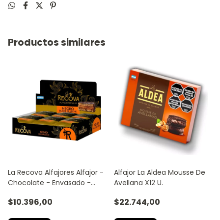
Productos similares
La Recova Alfajores Alfajor -
Alfajor La Aldea Mousse De
Chocolate - Envasado -
Avellana X12 U.
Pack - 12 - 1 - 60 G - 720 G -
$10.396,00
$22.744,00
Dulce De Leche