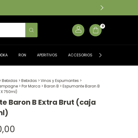
0
ODKA
RON
APERITIVOS
ACCESORIOS
ALMACÉN GOURME
y Bebidas
>
Bebidas
>
Vinos y Espumantes
>
hampagne
>
Por Marca
>
Baron B
>
Espumante Baron B
u X 750ml)
 Baron B Extra Brut (caja
ml)
0,00