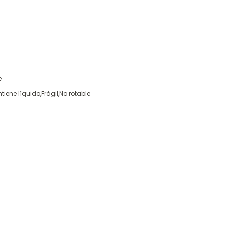
e
iene líquido,Frágil,No rotable