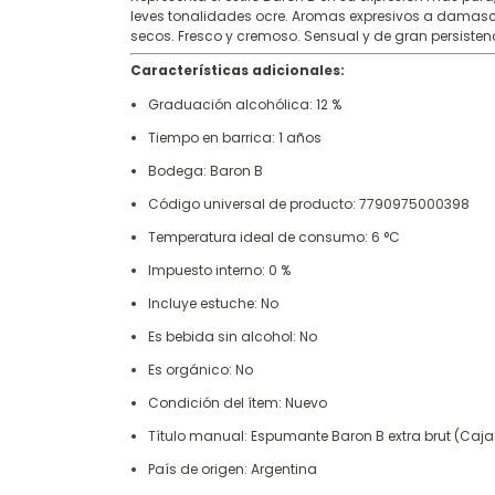
leves tonalidades ocre. Aromas expresivos a damasco 
secos. Fresco y cremoso. Sensual y de gran persisten
Características adicionales:
Graduación alcohólica: 12 %
Tiempo en barrica: 1 años
Bodega: Baron B
Código universal de producto: 7790975000398
Temperatura ideal de consumo: 6 °C
Impuesto interno: 0 %
Incluye estuche: No
Es bebida sin alcohol: No
Es orgánico: No
Condición del ítem: Nuevo
Título manual: Espumante Baron B extra brut (Caja
País de origen: Argentina