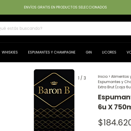
ENVÍOS GRATIS EN PRODUCTOS SELECCIONADOS
WHISKIES
ESPUMANTES Y CHAMPAGNE
GIN
LICORES
V
Inicio
>
Alimentos 
1
/
3
Espumantes y C
Extra Brut (caja 6
Espumante
6u X 750
$184.62