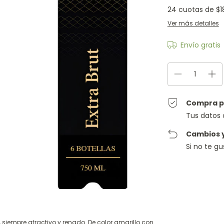
24
cuotas de
$1
Ver más detalles
Envío gratis
Compra p
Tus datos 
Cambios 
Si no te g
, siempre atractivo y renado. De color amarillo con