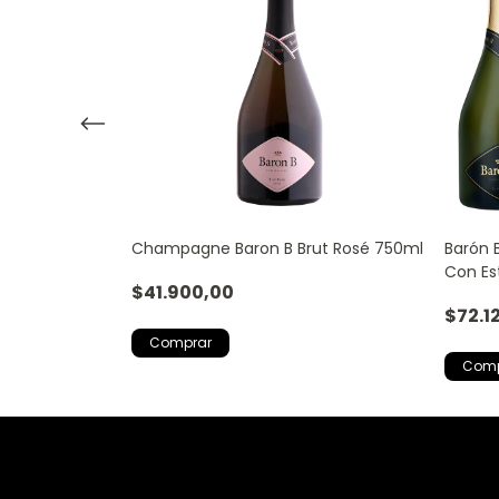
m
Champagne Baron B Brut Rosé 750ml
Barón 
Con Es
$41.900,00
$72.1