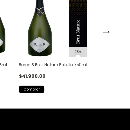
Brut
Baron B Brut Nature Botella 750ml
Champagne Bar
Con Estuche
$41.900,00
$39.800,00