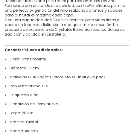
funcionalidad en una pieza ideal para los amantes del vino.
Fabricado con cristal de alta calidad, su diseño refinado permite
una perfecta oxigenación del vino, realzando aromas y sabores
para disfrutar al máximo cada copa.
Con una capacidad de 900 cc, es perfecto para vinos tintos y
aporta un toque de distinción a cualquier mesa o reunión. Un
producto de excelencia de Crystalite Bohemia, reconocido por su
tradición y calidad en cristalería.
Características adicionales:
Color: Transparente
Diámetro: 10 cm
Motivo de GTIN vacío: El producto es un kit o un pack
Impuesto interno: 0 %
Es ajustable: No
Condición del ítem: Nuevo
Largo: 20 cm
Material: Cristal
Modelo: Alcedo