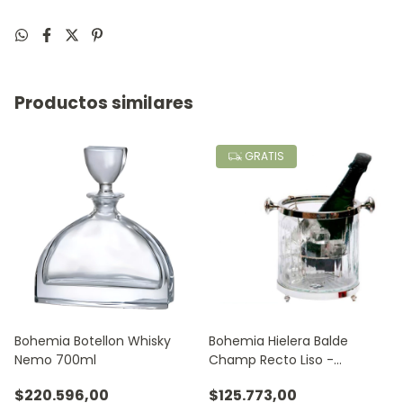
Productos similares
GRATIS
Bohemia Botellon Whisky
Bohemia Hielera Balde
Nemo 700ml
Champ Recto Liso -
Canasto & Aro Metal -
$220.596,00
$125.773,00
Transparente - Balde