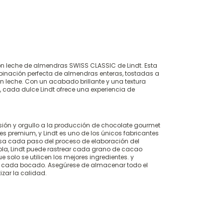
con leche de almendras SWISS CLASSIC de Lindt. Esta
binación perfecta de almendras enteras, tostadas a
 leche. Con un acabado brillante y una textura
cada dulce Lindt ofrece una experiencia de
sión y orgullo a la producción de chocolate gourmet
s premium, y Lindt es uno de los únicos fabricantes
sa cada paso del proceso de elaboración del
ola, Lindt puede rastrear cada grano de cacao
e solo se utilicen los mejores ingredientes. y
n cada bocado. Asegúrese de almacenar todo el
izar la calidad.