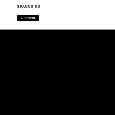
Nespresso
$10.800,00
$9.623,00