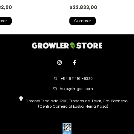
32,00
$22.833,00
+54 9 114161-6320
hola@lmgsrl.com
Coronel Escalada 1200, Troncos del Talar, Gral Pacheco
(Centro Comercial Euskal Herria Plaza)