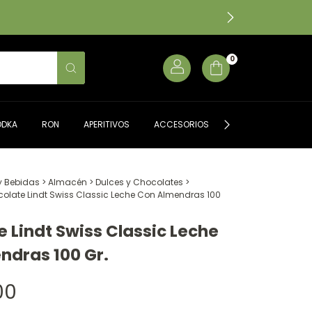
0
ODKA
RON
APERITIVOS
ACCESORIOS
ALMACÉN GOURME
y Bebidas
>
Almacén
>
Dulces y Chocolates
>
olate Lindt Swiss Classic Leche Con Almendras 100
 Lindt Swiss Classic Leche
ndras 100 Gr.
00