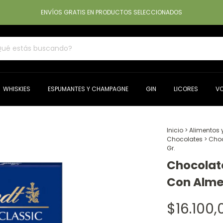
ENVÍOS GRATIS EN PRODUCTOS SELECCIONADOS
WHISKIES
ESPUMANTES Y CHAMPAGNE
GIN
LICORES
V
Inicio
>
Alimentos 
Chocolates
>
Choc
Gr.
Chocolate
Con Alme
$16.100,