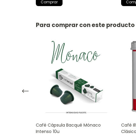
Para comprar con este producto
e Gimoka
Café Cápsula Bacqué Mónaco
Café Il
ibles
Intenso 10u
Clásic