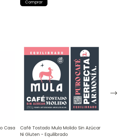
so Casa
Café Tostado Mula Molido Sin Azúcar
Caja X10 Caps
Ni Gluten - Equilibrado
Vellutato Ital