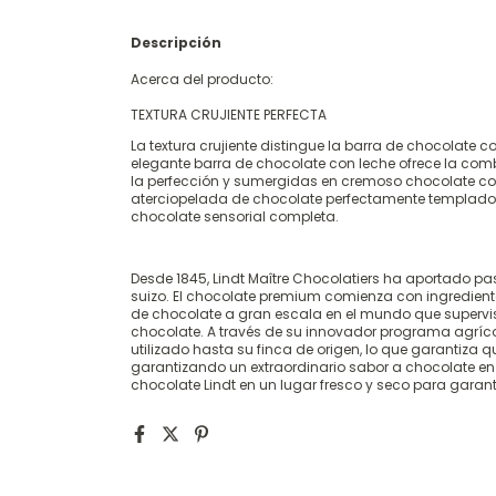
Descripción
Acerca del producto:
TEXTURA CRUJIENTE PERFECTA
La textura crujiente distingue la barra de chocolate 
elegante barra de chocolate con leche ofrece la com
la perfección y sumergidas en cremoso chocolate con
aterciopelada de chocolate perfectamente templado, 
chocolate sensorial completa.
Desde 1845, Lindt Maître Chocolatiers ha aportado pa
suizo. El chocolate premium comienza con ingrediente
de chocolate a gran escala en el mundo que supervi
chocolate. A través de su innovador programa agríc
utilizado hasta su finca de origen, lo que garantiza qu
garantizando un extraordinario sabor a chocolate e
chocolate Lindt en un lugar fresco y seco para garant