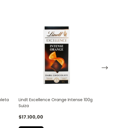
bleta
Lindt Excellence Orange Intense 100g
Chocolate Lind
Suiza
Classic 100g
$17.100,00
$14.635,00