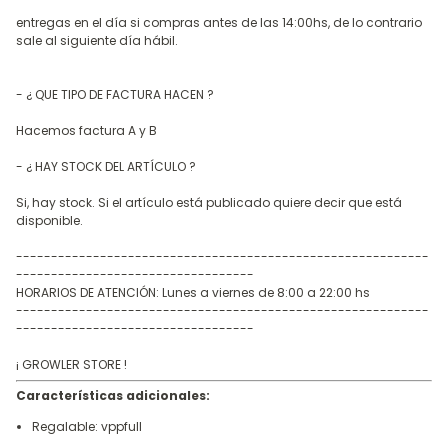
entregas en el día si compras antes de las 14:00hs, de lo contrario
sale al siguiente día hábil.
- ¿ QUE TIPO DE FACTURA HACEN ?
Hacemos factura A y B
- ¿ HAY STOCK DEL ARTÍCULO ?
Si, hay stock. Si el artículo está publicado quiere decir que está
disponible.
-----------------------------------------------------------
----------------------------------
HORARIOS DE ATENCIÓN: Lunes a viernes de 8:00 a 22:00 hs
-----------------------------------------------------------
----------------------------------
¡ GROWLER STORE !
Características adicionales:
Regalable: vppfull