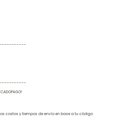
___________
___________
ERCADOPAGO!
 los costos y tiempos de envío en base a tu código