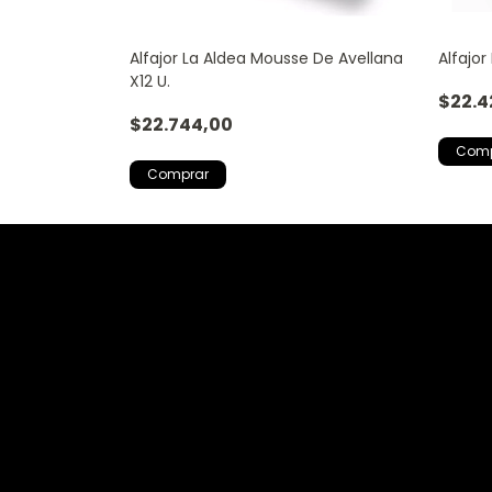
- Pack - 12 - 1
Alfajor La Aldea Mousse De Avellana
Alfajo
X12 U.
$22.4
$22.744,00