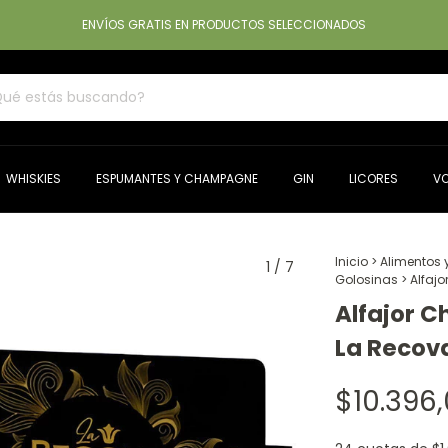
ENVÍOS GRATIS EN PRODUCTOS SELECCIONADOS
WHISKIES
ESPUMANTES Y CHAMPAGNE
GIN
LICORES
V
Inicio
>
Alimentos 
1
/
7
Golosinas
>
Alfajo
Alfajor C
La Recova
$10.396