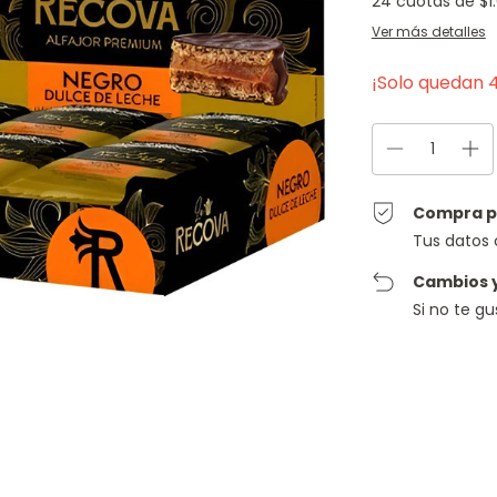
24
cuotas de
$1
Ver más detalles
¡Solo quedan
Compra p
Tus datos 
Cambios 
Si no te g