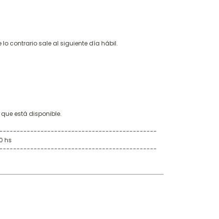
lo contrario sale al siguiente día hábil.
r que está disponible.
----------------------------------------------
0 hs
----------------------------------------------