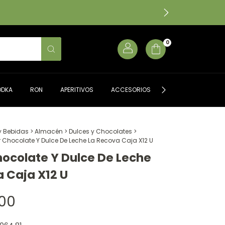
0
ODKA
RON
APERITIVOS
ACCESORIOS
ALMACÉN GOURME
y Bebidas
>
Almacén
>
Dulces y Chocolates
>
r Chocolate Y Dulce De Leche La Recova Caja X12 U
hocolate Y Dulce De Leche
 Caja X12 U
,00