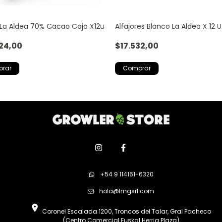
r La Aldea 70% Cacao Caja X12u
Alfajores Blanco La Aldea X 12 U
24,00
$17.532,00
+54 9 114161-6320
hola@lmgsrl.com
Coronel Escalada 1200, Troncos del Talar, Gral Pacheco
(Centro Comercial Euskal Herria Plaza)