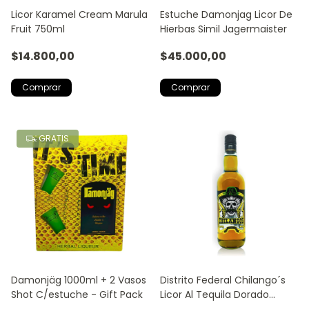
Licor Karamel Cream Marula
Estuche Damonjag Licor De
Fruit 750ml
Hierbas Simil Jagermaister
$14.800,00
$45.000,00
GRATIS
Damonjäg 1000ml + 2 Vasos
Distrito Federal Chilango´s
Shot C/estuche - Gift Pack
Licor Al Tequila Dorado
750ml